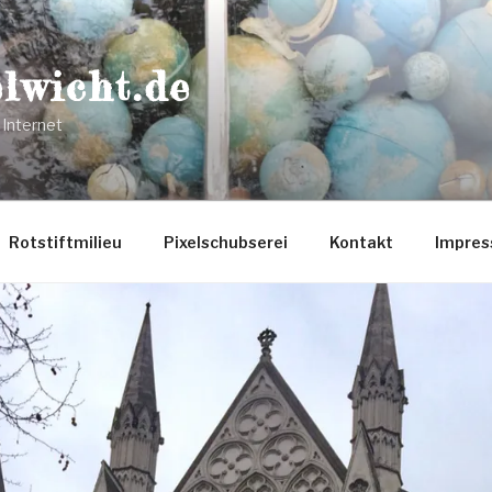
lwicht.de
 Internet
Rotstiftmilieu
Pixelschubserei
Kontakt
Impre