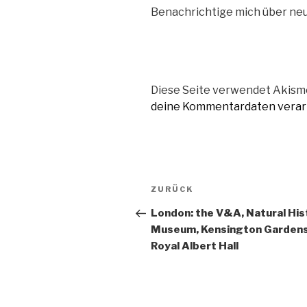
Benachrichtige mich über neue
Diese Seite verwendet Akisme
deine Kommentardaten verar
Beitragsnavigation
Vorheriger
ZURÜCK
Beitrag
London: the V&A, Natural His
Museum, Kensington Gardens
Royal Albert Hall