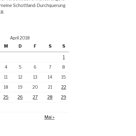
meine Schottland-Durchquerung
18.
April 2018
M
D
F
S
S
1
4
5
6
7
8
11
12
13
14
15
18
19
20
21
22
25
26
27
28
29
Mai »