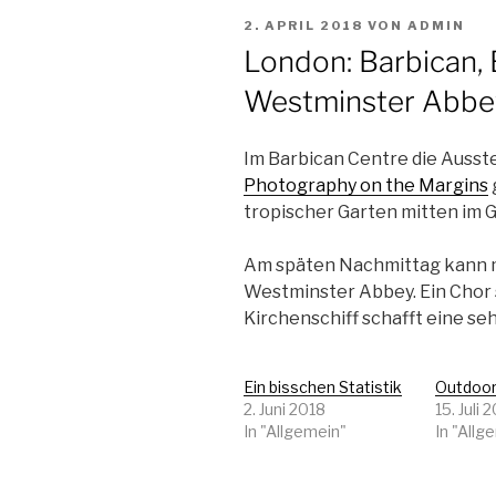
VERÖFFENTLICHT
2. APRIL 2018
VON
ADMIN
AM
London: Barbican, 
Westminster Abbe
Im Barbican Centre die Ausst
Photography on the Margins
tropischer Garten mitten im 
Am späten Nachmittag kann m
Westminster Abbey. Ein Chor s
Kirchenschiff schafft eine se
Ein bisschen Statistik
Outdoo
2. Juni 2018
15. Juli 
In "Allgemein"
In "Allg