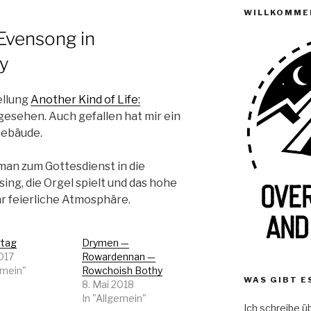
WILLKOMME
Evensong in
y
ellung
Another Kind of Life:
gesehen. Auch gefallen hat mir ein
Gebäude.
an zum Gottesdienst in die
ing, die Orgel spielt und das hohe
hr feierliche Atmosphäre.
rtag
Drymen —
2017
Rowardennan —
emein"
Rowchoish Bothy
WAS GIBT E
8. Mai 2018
In "Allgemein"
Ich schreibe 