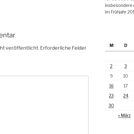
insbesondere 
im Frühjahr 20
entar
M
D
ht veröffentlicht.
Erforderliche Felder
2
3
9
10
16
17
23
24
30
« März