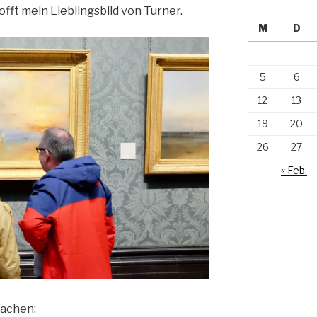
offt mein Lieblingsbild von Turner.
M
D
5
6
12
13
19
20
26
27
« Feb.
machen: