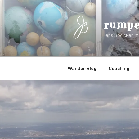
Zum
Inhalt
springen
rumpe
Jens Bödicker im
Wander-Blog
Coaching