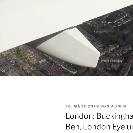
VERÖFFENTLICHT
30. MÄRZ 2018
VON
ADMIN
AM
London: Buckingha
Ben, London Eye u