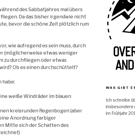
während des Sabbatjahres mal übers
iegen. Da das bisher irgendwie nicht
heute, bevor die schöne Zeit plötzlich rum
 vor, wie aufregend es sein muss, durch
der (möglicherweise etwas weniger
rm zu durchfliegen oder etwas
wird? Ob es einen durchschüttelt?
n habe:
WAS GIBT E
leine weiße Windräder im blauen
Ich schreibe 
insbesondere 
inen kreisrunden Regenbogen (aber
im Frühjahr 20
eine Anordnung farbiger
en Mitte sich der Schatten des
zeichnet)