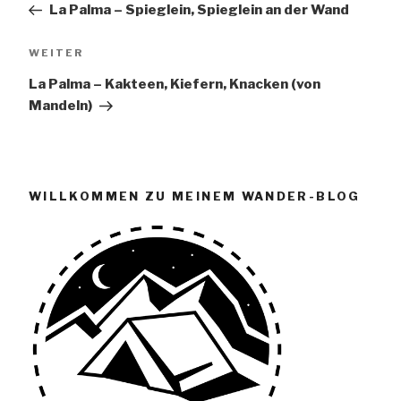
La Palma – Spieglein, Spieglein an der Wand
Nächster
WEITER
Beitrag
La Palma – Kakteen, Kiefern, Knacken (von
Mandeln)
WILLKOMMEN ZU MEINEM WANDER-BLOG