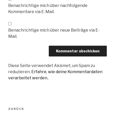
Benachrichtige mich über nachfolgende
Kommentare via E-Mail.
Benachrichtige mich über neue Beiträge via E-
Mail.
Diese Seite verwendet Akismet, um Spam zu
reduzieren.
Erfahre, wie deine Kommentardaten
verarbeitet werden.
.
Beitragsnavigation
Vorheriger
ZURÜCK
Beitrag